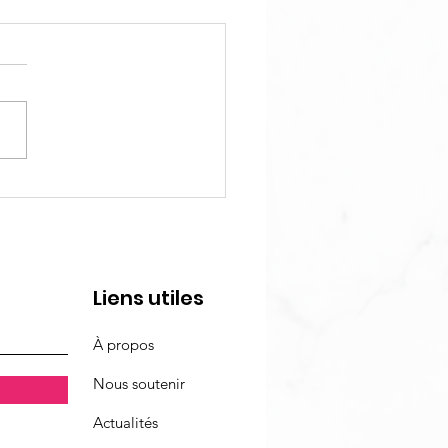
ctacle Octobre Rose
 : "Le Pouvoir des
oles"
Liens utiles
À propos
Nous soutenir
Actualités