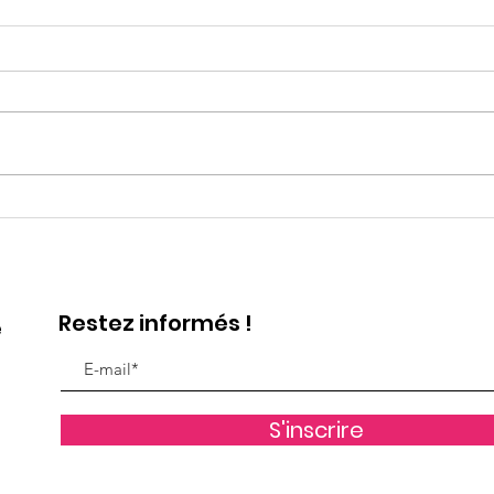
Spectacle Octobre Rose
Spe
2025 : "Les Roses des
2024
Vents"
Luci
Restez informés !
e
S'inscrire