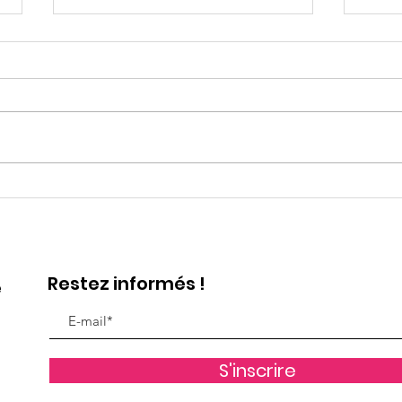
Spectacle Octobre Rose
Spe
2025 : "Les Roses des
2024
Vents"
Luci
Restez informés !
e
S'inscrire