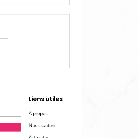
ctacle Octobre Rose
 : "Le Pouvoir des
oles"
Liens utiles
À propos
Nous soutenir
Actualités