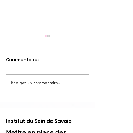
Commentaires
Rédigez un commentaire...
Spectacle Octobre
Spectacle Oc
Rose 2025 : "Les Roses
Rose 2024 : "L
des Vents"
des Lucioles"
Institut du Sein de Savoie
Mettre en place des