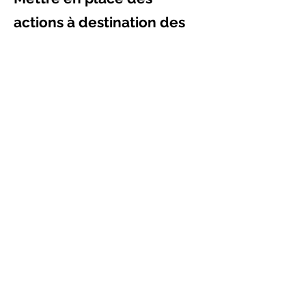
actions à destination des
patients de cancérologie.
Restez informés !
S'inscrire