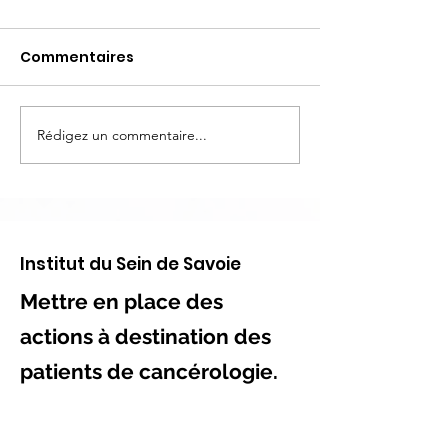
Commentaires
Rédigez un commentaire...
Spectacle Octobre
Spectacle Oc
Rose 2025 : "Les Roses
Rose 2024 : "L
des Vents"
des Lucioles"
Institut du Sein de Savoie
Mettre en place des
actions à destination des
patients de cancérologie.